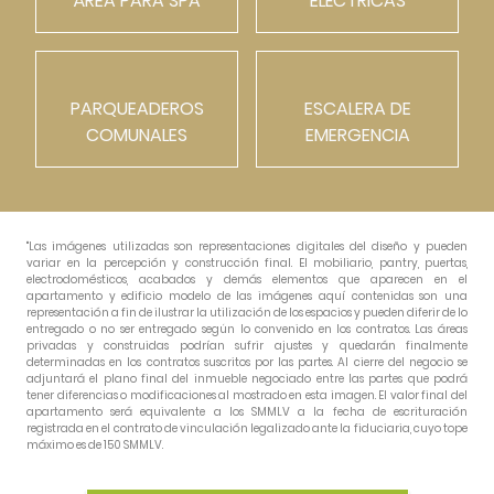
ÁREA PARA SPA
ELÉCTRICAS
PARQUEADEROS
ESCALERA DE
COMUNALES
EMERGENCIA
"Las imágenes utilizadas son representaciones digitales del diseño y pueden
variar en la percepción y construcción final. El mobiliario, pantry, puertas,
electrodomésticos, acabados y demás elementos que aparecen en el
apartamento y edificio modelo de las imágenes aquí contenidas son una
representación a fin de ilustrar la utilización de los espacios y pueden diferir de lo
entregado o no ser entregado según lo convenido en los contratos. Las áreas
privadas y construidas podrían sufrir ajustes y quedarán finalmente
determinadas en los contratos suscritos por las partes. Al cierre del negocio se
adjuntará el plano final del inmueble negociado entre las partes que podrá
tener diferencias o modificaciones al mostrado en esta imagen. El valor final del
apartamento será equivalente a los SMMLV a la fecha de escrituración
registrada en el contrato de vinculación legalizado ante la fiduciaria, cuyo tope
máximo es de 150 SMMLV.