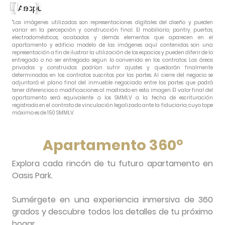
"Las imágenes utilizadas son representaciones digitales del diseño y pueden
variar en la percepción y construcción final. El mobiliario, pantry, puertas,
electrodomésticos, acabados y demás elementos que aparecen en el
apartamento y edificio modelo de las imágenes aquí contenidas son una
representación a fin de ilustrar la utilización de los espacios y pueden diferir de lo
entregado o no ser entregado según lo convenido en los contratos. Las áreas
privadas y construidas podrían sufrir ajustes y quedarán finalmente
determinadas en los contratos suscritos por las partes. Al cierre del negocio se
adjuntará el plano final del inmueble negociado entre las partes que podrá
tener diferencias o modificaciones al mostrado en esta imagen. El valor final del
apartamento será equivalente a los SMMLV a la fecha de escrituración
registrada en el contrato de vinculación legalizado ante la fiduciaria, cuyo tope
máximo es de 150 SMMLV.
Apartamento 360º
Explora cada rincón de tu futuro apartamento en
Oasis Park.
Sumérgete en una experiencia inmersiva de 360
grados y descubre todos los detalles de tu próximo
hogar.