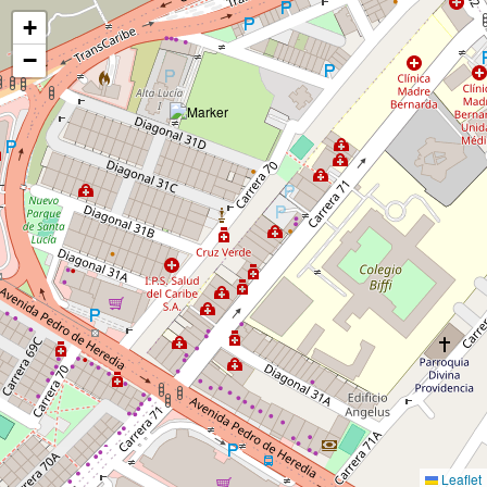
Cargando Mapa...
+
−
Leaflet