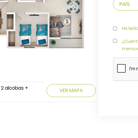
He leíd
¿Cuent
mensua
 2 alcobas +
VER MAPA