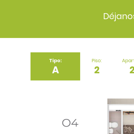
Déjano
Tipo:
Piso:
Apar
A
2