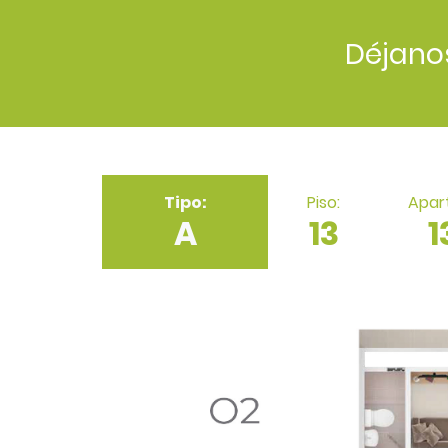
Déjano
Tipo:
Piso:
Apar
A
13
1