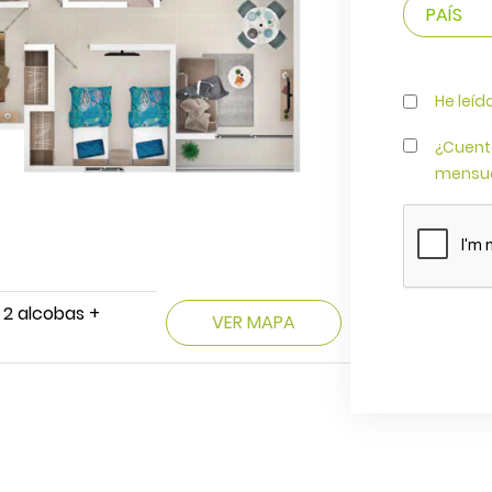
He leíd
¿Cuent
mensua
 2 alcobas +
VER MAPA