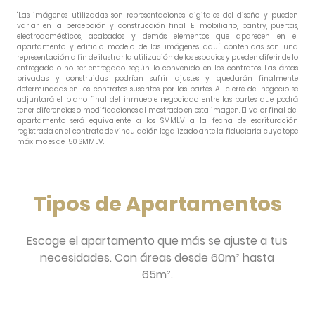
"Las imágenes utilizadas son representaciones digitales del diseño y pueden
variar en la percepción y construcción final. El mobiliario, pantry, puertas,
electrodomésticos, acabados y demás elementos que aparecen en el
apartamento y edificio modelo de las imágenes aquí contenidas son una
representación a fin de ilustrar la utilización de los espacios y pueden diferir de lo
entregado o no ser entregado según lo convenido en los contratos. Las áreas
privadas y construidas podrían sufrir ajustes y quedarán finalmente
determinadas en los contratos suscritos por las partes. Al cierre del negocio se
adjuntará el plano final del inmueble negociado entre las partes que podrá
tener diferencias o modificaciones al mostrado en esta imagen. El valor final del
apartamento será equivalente a los SMMLV a la fecha de escrituración
registrada en el contrato de vinculación legalizado ante la fiduciaria, cuyo tope
máximo es de 150 SMMLV.
Tipos de Apartamentos
Escoge el apartamento que más se ajuste a tus
necesidades.
Con áreas desde 60m² hasta
65m².