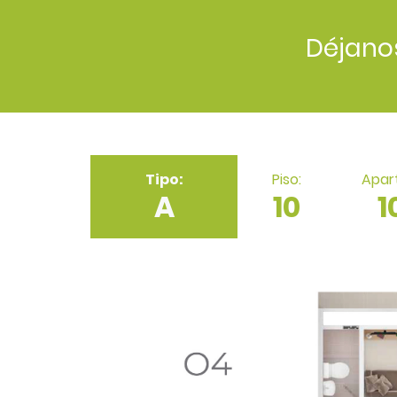
Déjano
Tipo:
Piso:
Apar
A
10
1