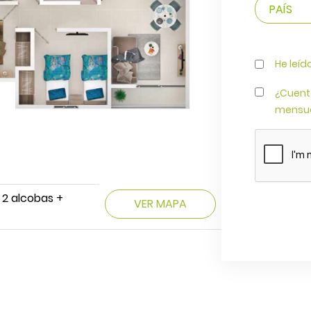
He leíd
¿Cuent
mensua
 2 alcobas +
VER MAPA