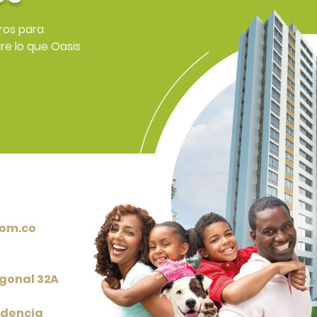
ros para
e lo que Oasis
om.co
agonal 32A
idencia