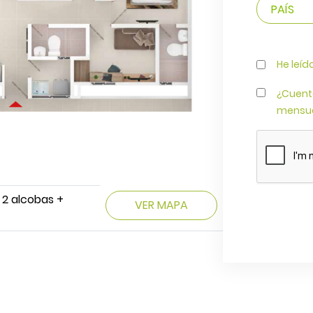
He leíd
¿Cuent
mensua
 2 alcobas +
VER MAPA