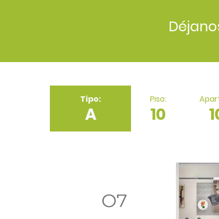
Déjano
Tipo:
Piso:
Apar
A
10
1